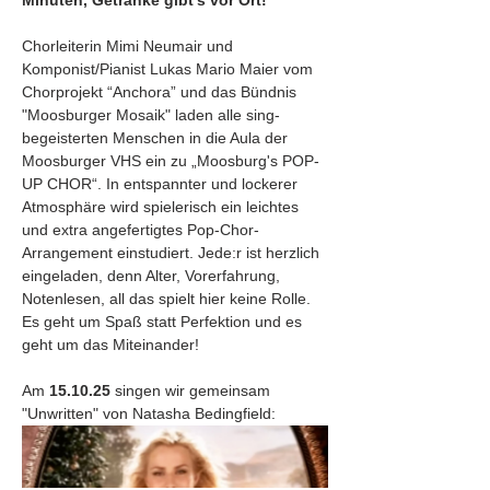
Minuten, Getränke gibt’s vor Ort!
Chorleiterin Mimi Neumair und 
Komponist/Pianist Lukas Mario Maier vom 
Chorprojekt “Anchora” und das Bündnis 
"Moosburger Mosaik" laden alle sing-
begeisterten Menschen in die Aula der 
Moosburger VHS ein zu „Moosburg's POP-
UP CHOR“. In entspannter und lockerer 
Atmosphäre wird spielerisch ein leichtes 
und extra angefertigtes Pop-Chor-
Arrangement einstudiert. Jede:r ist herzlich 
eingeladen, denn Alter, Vorerfahrung, 
Notenlesen, all das spielt hier keine Rolle. 
Es geht um Spaß statt Perfektion und es 
geht um das Miteinander! 
Am 
15.10.25 
singen wir gemeinsam 
"Unwritten" von Natasha Bedingfield: